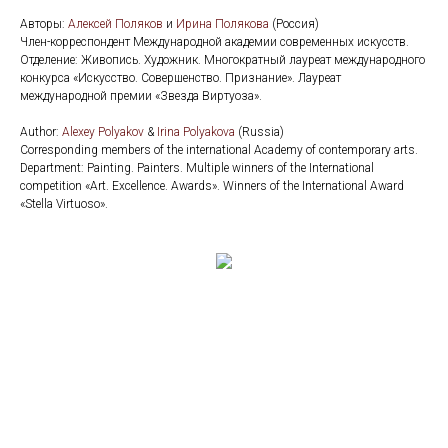
Авторы:
Алексей Поляков
и
Ирина Полякова
(Россия)
Член-корреспондент Международной академии современных искусств.
Отделение: Живопись. Художник. Многократный лауреат международного
конкурса «Искусство. Совершенство. Признание». Лауреат
международной премии «Звезда Виртуоза».
Аuthor:
Alexey Polyakov
&
Irina Polyakova
(Russia)
Corresponding members of the international Academy of contemporary arts.
Department: Painting. Painters. Multiple winners of the International
competition «Art. Excellence. Awards». Winners of the International Award
«Stella Virtuoso».