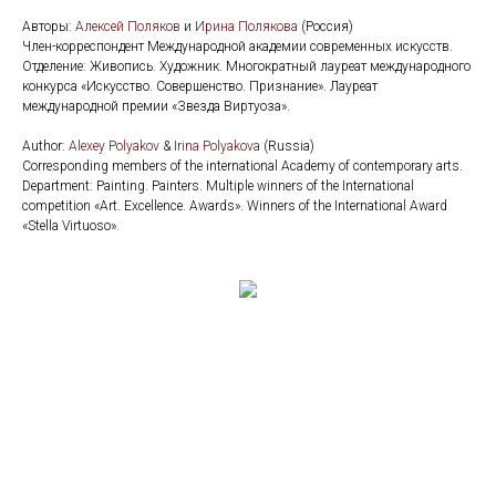
Авторы:
Алексей Поляков
и
Ирина Полякова
(Россия)
Член-корреспондент Международной академии современных искусств.
Отделение: Живопись. Художник. Многократный лауреат международного
конкурса «Искусство. Совершенство. Признание». Лауреат
международной премии «Звезда Виртуоза».
Аuthor:
Alexey Polyakov
&
Irina Polyakova
(Russia)
Corresponding members of the international Academy of contemporary arts.
Department: Painting. Painters. Multiple winners of the International
competition «Art. Excellence. Awards». Winners of the International Award
«Stella Virtuoso».