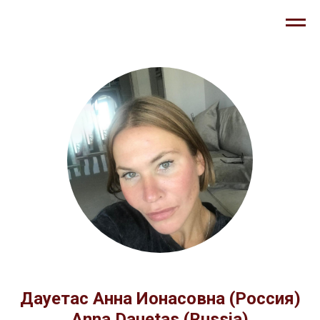
Дауетас Анна Ионасовна (Россия)
Anna Dauetas (Russia)