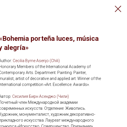
«Bohemia porteña luces, música
y alegría»
Author:
Cecilia Byrne Asenjo (Chili)
Honorary Members of the International Academy of
Contemporary Arts. Department: Painting. Painter,
muralist, artist of decorative and applied art. Winner of the
international competition «Art. Excellence. Awards».
Автор:
Сесилия Бирн Асенджо (Чили)
Почетный член Международной академии
современных искусств. Отделение: Живопись.
Художник, монументалист, художник декоративно-
прикладного искусства. Лауреат международного
конкурса «Искусство. Совершенство. Признание».