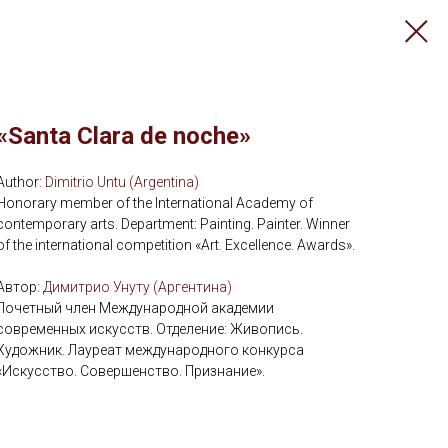
«Santa Clara de noche»
Author:
Dimitrio Untu (Argentina)
Honorary member of the International Academy of
contemporary arts. Department: Painting. Painter. Winner
of the international competition «Art. Excellence. Awards».
Автор:
Димитрио Унуту (Аргентина)
Почетный член Международной академии
современных искусств. Отделение: Живопись.
Художник. Лауреат международного конкурса
«Искусство. Совершенство. Признание».