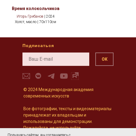
Время колокольчиков
Игорь Грибанов
| 2024
Холст, масло | 70х110см
Подписаться
ОК
© 2024 Международная академия
современных искусств
Все фотографии, тексты и видеоматериалы
принадлежат их владельцам и
использованы для демонстрации.
Пожалуйста, не используйте
предоставленный контент в коммерческих
Пользуясь сайтом, вы соглашаетесь с