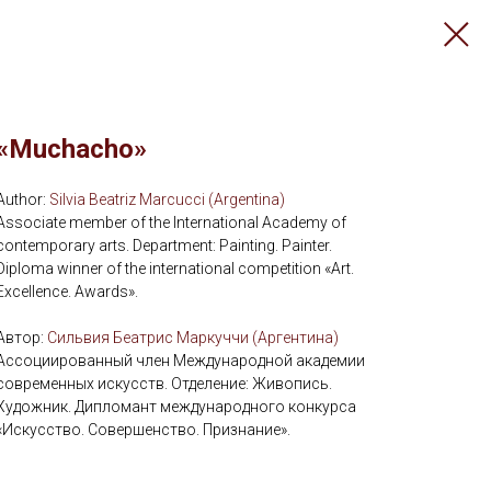
«Muchacho»
Author:
Silvia Beatriz Marcucci (Argentina)
Associate member of the International Academy of
contemporary arts. Department: Painting. Painter.
Diploma winner of the international competition «Art.
Excellence. Awards».
Автор:
Сильвия Беатрис Маркуччи (Аргентина)
Ассоциированный член Международной академии
современных искусств. Отделение: Живопись.
Художник. Дипломант международного конкурса
«Искусство. Совершенство. Признание».