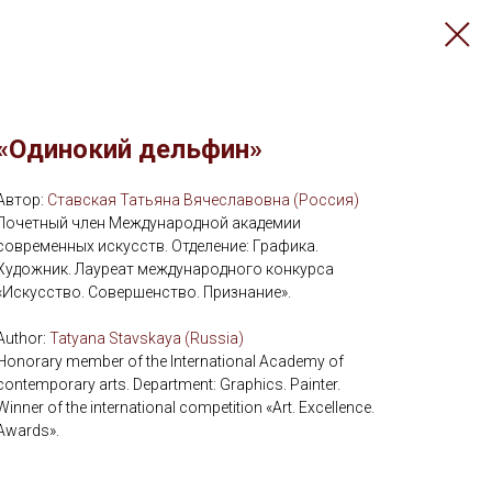
«Одинокий дельфин»
Автор:
Ставская Татьяна Вячеславовна (Россия)
Почетный член Международной академии
современных искусств. Отделение: Графика.
Художник. Лауреат международного конкурса
«Искусство. Совершенство. Признание».
Аuthor:
Tatyana Stavskaya (Russia)
Honorary member of the International Academy of
contemporary arts. Department: Graphics. Painter.
Winner of the international competition «Art. Excellence.
Awards».