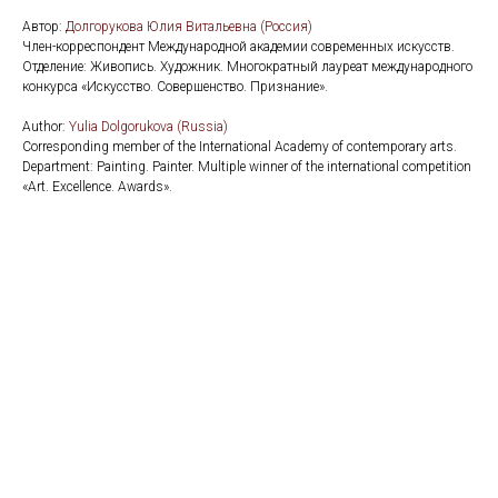
Автор:
Долгорукова Юлия Витальевна (Россия)
Член-корреспондент Международной академии современных искусств.
Отделение: Живопись. Художник. Многократный лауреат международного
конкурса «Искусство. Совершенство. Признание».
Аuthor:
Yulia Dolgorukova (Russia)
Corresponding member of the International Academy of contemporary arts.
Department: Painting. Painter. Multiple winner of the international competition
«Art. Excellence. Awards».